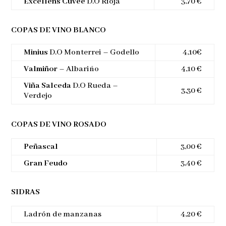
Excellens Cuvée
D.O Rioja
3,70 €
COPAS DE VINO BLANCO
Minius
D.O Monterrei – Godello
4,10€
Valmiñor
– Albariño
4,10 €
Viña Salceda
D.O Rueda –
3,30 €
Verdejo
COPAS DE VINO ROSADO
Peñascal
3,00 €
Gran Feudo
3,40 €
SIDRAS
Ladrón de manzanas
4,20 €