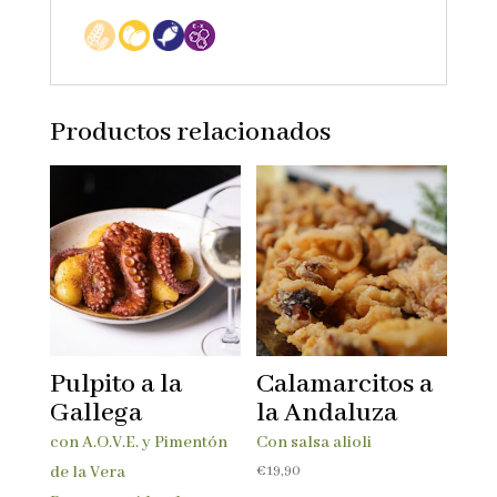
Productos relacionados
Pulpito a la
Calamarcitos a
Gallega
la Andaluza
con A.O.V.E. y Pimentón
Con salsa alioli
€
19,90
de la Vera