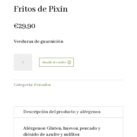
Fritos de Pixín
€
29,90
Verduras de guarnición
Fritos
de
Añadir al carrito
Pixín
cantidad
Categoría:
Pescados
Descripción del producto y alérgenos
Alérgenos: Gluten, huevos, pescado y
dióxido de azufre y sulfitos