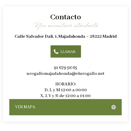
Contacto
Nos encantará atenderte
Calle Salvador Dalí, 1, Majadahonda – 28222 Madrid
91 679 56 65
urogallomajadahonda@elurogallo.net
HORARIO:
D, L y M 12:00 a 00:00
X, J, V y S: de 12:00 a 01:00
VER MAPA