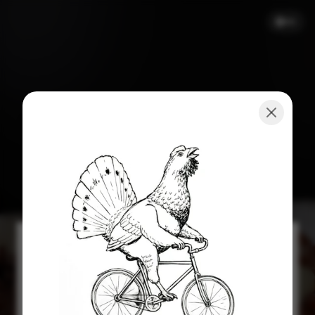
EN
CHAMBERÍ
CARTA PICOTEO
CHEF'S SUGGESTIONS
STARTERS
TO CONTINUE
GARDEN