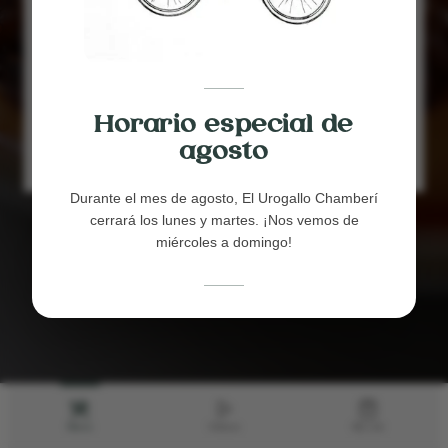
STEWS
MEATS
FISH
Horario especial de
DESSERTS
agosto
WINES
Durante el mes de agosto, El Urogallo Chamberí
cerrará los lunes y martes. ¡Nos vemos de
miércoles a domingo!
Menu
Videos
My List