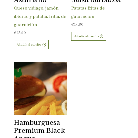
Asturiano
Salsa Barbacoa
Queso vidiago, jamón
Patatas fritas de
ibérico y patatas fritas de
guarnición
€
14,80
guarnición
€
25,90
Añadir al carrito
Añadir al carrito
Hamburguesa
Premium Black