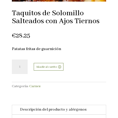
Taquitos de Solomillo
Salteados con Ajos Tiernos
€
28,25
Patatas fritas de guarnición
Taquitos
de
Añadir al carrito
Solomillo
Salteados
con
Categoría:
Carnes
Ajos
Tiernos
cantidad
Descripción del producto y alérgenos