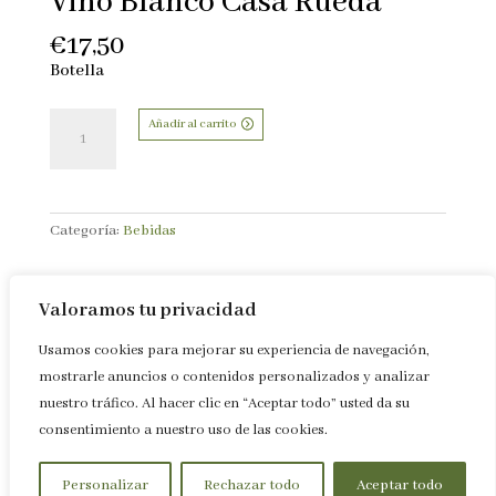
Vino Blanco Casa Rueda
€
17,50
Botella
Vino
Añadir al carrito
Blanco
Casa
Rueda
cantidad
Categoría:
Bebidas
Valoramos tu privacidad
Descripción del producto y alérgenos
Usamos cookies para mejorar su experiencia de navegación,
mostrarle anuncios o contenidos personalizados y analizar
nuestro tráfico. Al hacer clic en “Aceptar todo” usted da su
consentimiento a nuestro uso de las cookies.
Personalizar
Rechazar todo
Aceptar todo