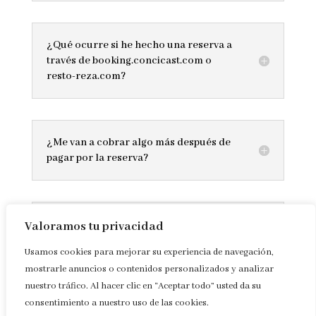
¿Qué ocurre si he hecho una reserva a
través de booking.concicast.com o
resto-reza.com?
¿Me van a cobrar algo más después de
pagar por la reserva?
¿Cómo puedo anular esos cobros?
Valoramos tu privacidad
Usamos cookies para mejorar su experiencia de navegación,
mostrarle anuncios o contenidos personalizados y analizar
nuestro tráfico. Al hacer clic en “Aceptar todo” usted da su
¿Qué está haciendo El Urogallo al
consentimiento a nuestro uso de las cookies.
respecto?