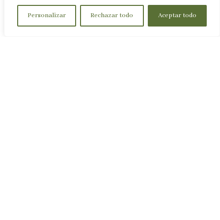
Personalizar
Rechazar todo
Aceptar todo
¿Puedo seguir reservando como
siempre?
¿Qué hago si ya fui al restaurante
pensando que tenía reserva y no
estaba?
¿Puedo denunciar lo que me ha
pasado?